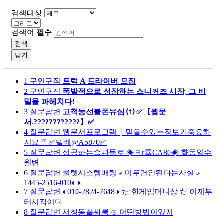
검색대상
검색어
필수
검색
닫기
1
구인구직
트럭 A 드라이버 모집
2
구인구직
폭발적으로 성장하는 스니커즈 시장, 그 비
밀을 파헤치다!
3
질문답변
고척동선불폰유심 ⒡ ✅【웹문
서.????????????】✅
4
질문답변
웹문서프로그램 ᛁ 믿을수있는정보가중요하
지요 ᘉ ✅텔레@A5870✅
5
질문답변
성공하는습관들로 ◈ㅋr툑CA80◈ 향동일수
월변
6
질문답변
룰렛시스템배팅 ބ 미루면안된다는사실 ޅ
◐010-2516-1445◑
7
질문답변
◐010-2824-7648◑ た 한게임머니상 だ 이제부
터시작이다
8
질문답변
서창동풀싸롱 ⊙ 어떤방법이있지