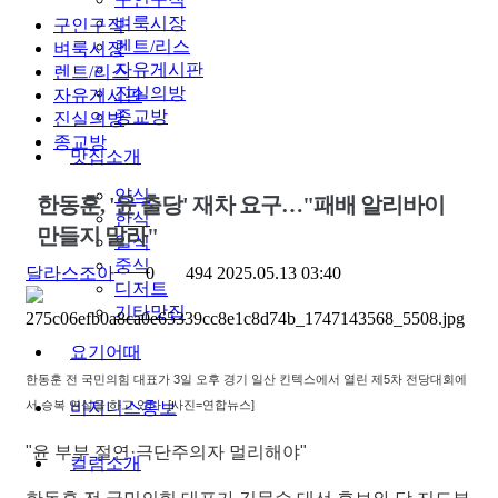
벼룩시장
구인구직
렌트/리스
벼룩시장
자유게시판
렌트/리스
진실의방
자유게시판
종교방
진실의방
종교방
맛집소개
양식
한동훈, '윤 출당' 재차 요구…"패배 알리바이
한식
만들지 말라"
일식
중식
달라스조아
0
494
2025.05.13 03:40
디저트
기타맛집
요기어때
한동훈 전 국민의힘 대표가 3일 오후 경기 일산 킨텍스에서 열린 제5차 전당대회에
서 승복 연설을 하고 있다. [사진=연합뉴스]
비지니스홍보
"윤 부부 절연·극단주의자 멀리해야"
컬럼소개