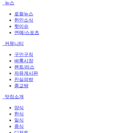
뉴스
로컬뉴스
한인소식
핫이슈
연예/스포츠
커뮤니티
구인구직
벼룩시장
렌트/리스
자유게시판
진실의방
종교방
맛집소개
양식
한식
일식
중식
디저트