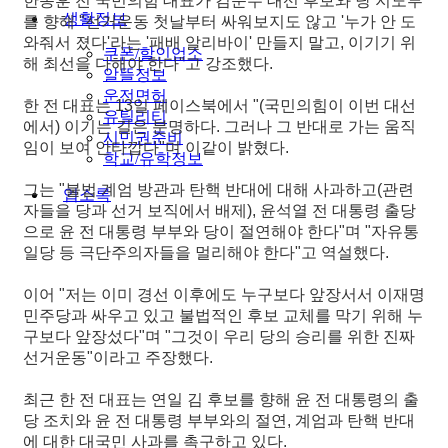
한동훈 전 국민의힘 대표가 김문수 대선 후보와 당 지도부
생활정보
를 향해 "선거운동 첫날부터 싸워보지도 않고 '누가 안 도
와줘서 졌다'라는 '패배 알리바이' 만들지 말고, 이기기 위
쿠폰/할인업소
해 최선을 다해야 한다"고 강조했다.
알뜰정보
운전면허
한 전 대표는 13일 페이스북에서 "(국민의힘이 이번 대선
유틸리티
에서) 이기는 길은 분명하다. 그러나 그 반대로 가는 움직
시민권준비
임이 보여 안타깝다"며 이같이 밝혔다.
학교/유학정보
그는 "불법 계엄 방관과 탄핵 반대에 대해 사과하고(관련
업소록
자들을 당과 선거 보직에서 배제), 윤석열 전 대통령 출당
으로 윤 전 대통령 부부와 당이 절연해야 한다"며 "자유통
일당 등 극단주의자들을 멀리해야 한다"고 역설했다.
이어 "저는 이미 경선 이후에도 누구보다 앞장서서 이재명
민주당과 싸우고 있고 불법적인 후보 교체를 막기 위해 누
구보다 앞장섰다"며 "그것이 우리 당의 승리를 위한 진짜
선거운동"이라고 주장했다.
최근 한 전 대표는 연일 김 후보를 향해 윤 전 대통령의 출
당 조치와 윤 전 대통령 부부와의 절연, 계엄과 탄핵 반대
에 대한 대국민 사과를 촉구하고 있다.