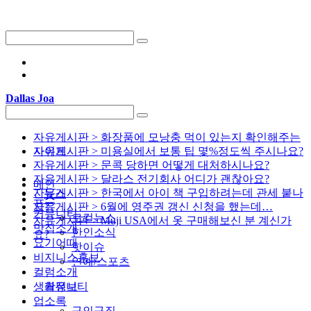
Dallas Joa
자유게시판 > 화장품에 모낭충 먹이 있는지 확인해주는
사이트
자유게시판 > 미용실에서 보통 팁 몇%정도씩 주시나요?
자유게시판 > 문콕 당하면 어떻게 대처하시나요?
자유게시판 > 달라스 전기회사 어디가 괜찮아요?
메인
자유게시판 > 한국에서 아이 책 구입하려는데 관세 붙나
뉴스
뉴스
요?
자유게시판 > 6월에 영주권 갱신 신청을 했는데…
커뮤니티
로컬뉴스
자유게시판 > Muji USA에서 옷 구매해보신 분 계신가
맛집소개
한인소식
요?
요기어때
핫이슈
비지니스홍보
연예/스포츠
컬럼소개
생활정보
커뮤니티
업소록
구인구직