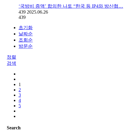
‘국방비 증액’ 합의한 나토 “한국 등 IP4와 방산협…
439
2025.06.26
439
초기화
날짜순
조회순
방문순
정렬
검색
1
2
3
4
5
Search