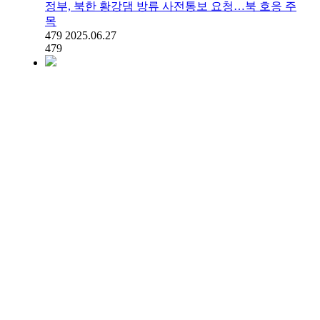
정부, 북한 황강댐 방류 사전통보 요청…북 호응 주
목
479
2025.06.27
479