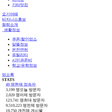
기타맛집
요기어때
비지니스홍보
컬럼소개
생활정보
쿠폰/할인업소
알뜰정보
운전면허
유틸리티
시민권준비
학교/유학정보
업소록
STATS
49 명
현재 접속자
3,199 명
오늘 방문자
2,020 명
어제 방문자
123,741 명
최대 방문자
9,510,223 명
전체 방문자
19,750 개
전체 게시물