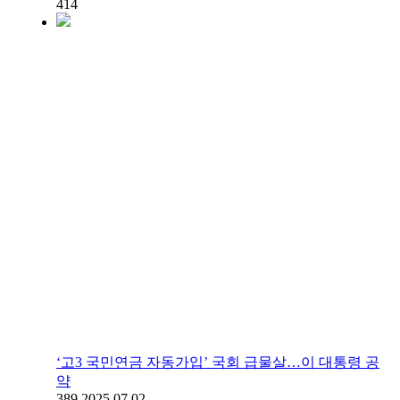
414
‘고3 국민연금 자동가입’ 국회 급물살…이 대통령 공
약
389
2025.07.02