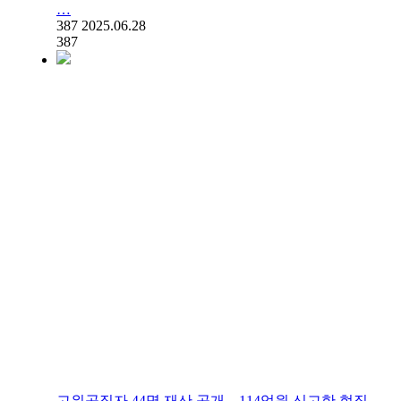
…
387
2025.06.28
387
고위공직자 44명 재산 공개…114억원 신고한 현직