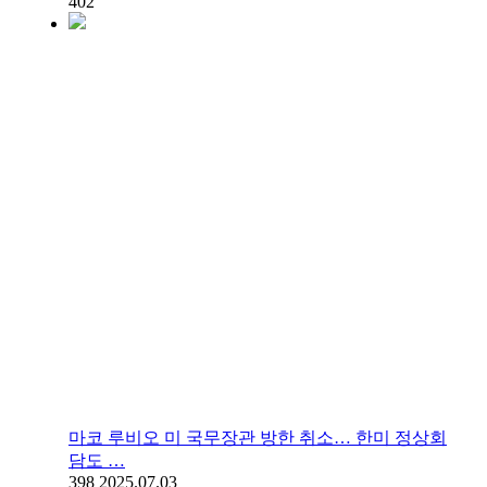
402
마코 루비오 미 국무장관 방한 취소… 한미 정상회
담도 …
398
2025.07.03