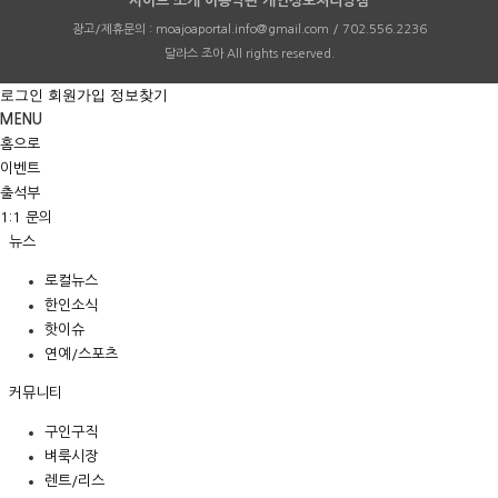
사이트 소개
이용약관
개인정보처리방침
광고/제휴문의 :
moajoaportal.info@gmail.com / 702.556.2236
달라스 조아
All rights reserved.
로그인
회원가입
정보찾기
MENU
홈으로
이벤트
출석부
1:1 문의
뉴스
로컬뉴스
한인소식
핫이슈
연예/스포츠
커뮤니티
구인구직
벼룩시장
렌트/리스