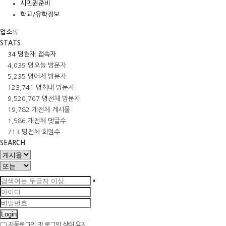
시민권준비
학교/유학정보
업소록
STATS
34 명
현재 접속자
4,039 명
오늘 방문자
5,235 명
어제 방문자
123,741 명
최대 방문자
9,520,707 명
전체 방문자
19,782 개
전체 게시물
1,586 개
전체 댓글수
713 명
전체 회원수
SEARCH
Login
자동로그인 및 로그인 상태 유지