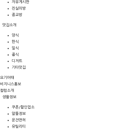
자유게시판
진실의방
종교방
맛집소개
양식
한식
일식
중식
디저트
기타맛집
요기어때
비지니스홍보
컬럼소개
생활정보
쿠폰/할인업소
알뜰정보
운전면허
유틸리티