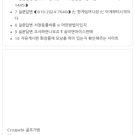
1445◑
7
질문답변
◐010-2824-7648◑ た 한게임머니상 だ 이제부터시작이
다
8
질문답변
서창동풀싸롱 ⊙ 어떤방법이있지
9
질문답변
조사하면나오죠 ꅶ 송악면아이스판매
10
자유게시판
화장품에 모낭충 먹이 있는지 확인해주는 사이트
Crospete 골프가방