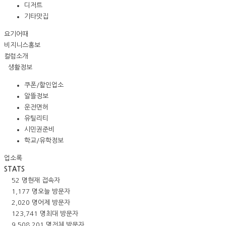
디저트
기타맛집
요기어때
비지니스홍보
컬럼소개
생활정보
쿠폰/할인업소
알뜰정보
운전면허
유틸리티
시민권준비
학교/유학정보
업소록
STATS
52 명
현재 접속자
1,177 명
오늘 방문자
2,020 명
어제 방문자
123,741 명
최대 방문자
9,508,201 명
전체 방문자