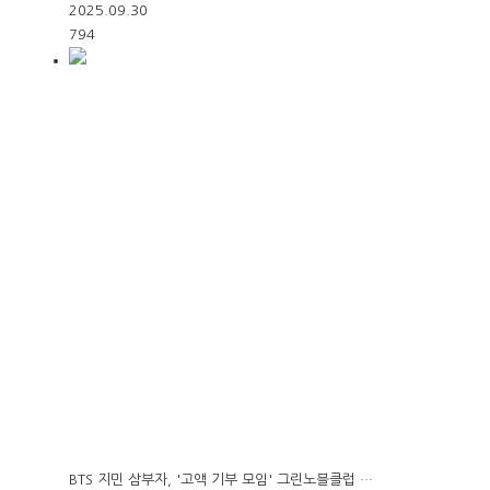
2025.09.30
794
BTS 지민 삼부자, '고액 기부 모임' 그린노블클럽 …