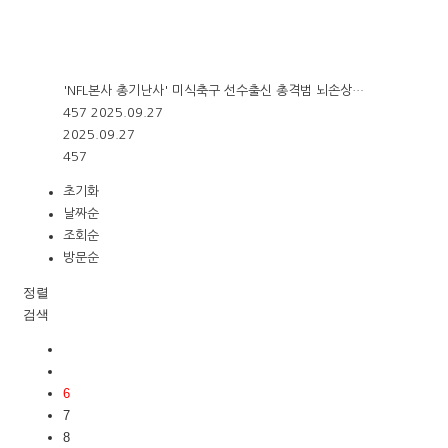
'NFL본사 총기난사' 미식축구 선수출신 총격범 뇌손상…
457
2025.09.27
2025.09.27
457
초기화
날짜순
조회순
방문순
정렬
검색
6
7
8