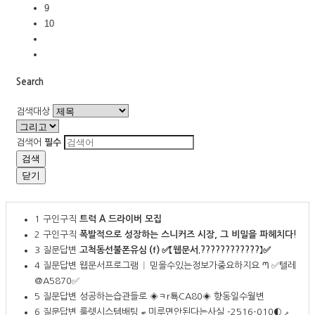
9
10
Search
검색대상
검색어
필수
검색
닫기
1
구인구직
트럭 A 드라이버 모집
2
구인구직
폭발적으로 성장하는 스니커즈 시장, 그 비밀을 파헤치다!
3
질문답변
고척동선불폰유심 ⒡ ✅【웹문서.????????????】✅
4
질문답변
웹문서프로그램 ᛁ 믿을수있는정보가중요하지요 ᘉ ✅텔레
@A5870✅
5
질문답변
성공하는습관들로 ◈ㅋr툑CA80◈ 향동일수월변
6
질문답변
룰렛시스템배팅 ބ 미루면안된다는사실 ޅ ◐010-2516-