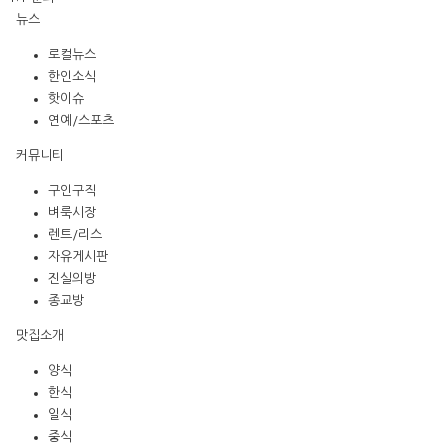
뉴스
로컬뉴스
한인소식
핫이슈
연예/스포츠
커뮤니티
구인구직
벼룩시장
렌트/리스
자유게시판
진실의방
종교방
맛집소개
양식
한식
일식
중식