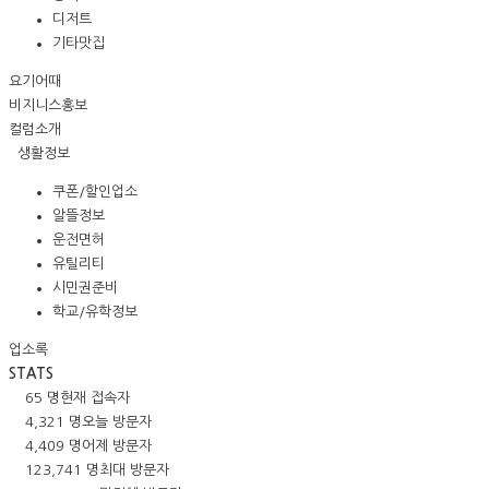
디저트
기타맛집
요기어때
비지니스홍보
컬럼소개
생활정보
쿠폰/할인업소
알뜰정보
운전면허
유틸리티
시민권준비
학교/유학정보
업소록
STATS
65 명
현재 접속자
4,321 명
오늘 방문자
4,409 명
어제 방문자
123,741 명
최대 방문자