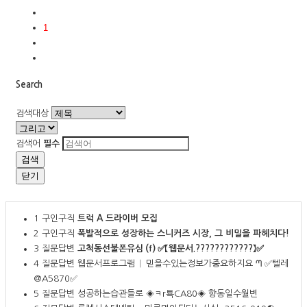
1
Search
검색대상
검색어
필수
검색
닫기
1
구인구직
트럭 A 드라이버 모집
2
구인구직
폭발적으로 성장하는 스니커즈 시장, 그 비밀을 파헤치다!
3
질문답변
고척동선불폰유심 ⒡ ✅【웹문서.????????????】✅
4
질문답변
웹문서프로그램 ᛁ 믿을수있는정보가중요하지요 ᘉ ✅텔레
@A5870✅
5
질문답변
성공하는습관들로 ◈ㅋr툑CA80◈ 향동일수월변