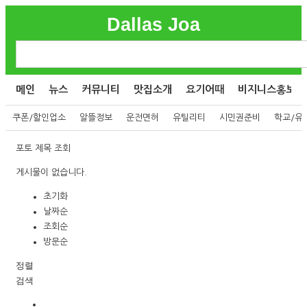
Dallas Joa
메인
뉴스
커뮤니티
맛집소개
요기어때
비지니스홍보
쿠폰/할인업소
알뜰정보
운전면허
유틸리티
시민권준비
학교/유
포토
제목
조회
게시물이 없습니다.
초기화
날짜순
조회순
방문순
정렬
검색