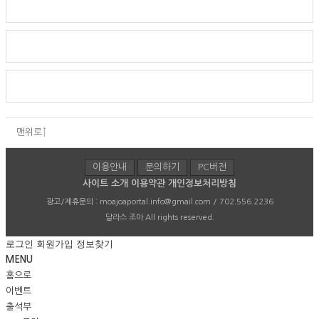
맨위로↑
이용안내
문의하기
PC버전
사이트 소개
이용약관
개인정보처리방침
광고/제휴문의 :
moajoaportal.info@gmail.com / 702.556.2236
달라스 조아
All rights reserved.
로그인
회원가입
정보찾기
MENU
홈으로
이벤트
출석부