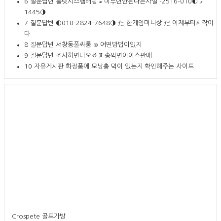
6
질문답변
룰렛시스템배팅 ބ 미루면안된다는사실 ޅ ◐010-2516-
1445◑
7
질문답변
◐010-2824-7648◑ た 한게임머니상 だ 이제부터시작이
다
8
질문답변
서창동풀싸롱 ⊙ 어떤방법이있지
9
질문답변
조사하면나오죠 ꅶ 송악면아이스판매
10
자유게시판
화장품에 모낭충 먹이 있는지 확인해주는 사이트
Crospete 골프가방