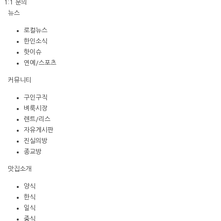
1:1 문의
뉴스
로컬뉴스
한인소식
핫이슈
연예/스포츠
커뮤니티
구인구직
벼룩시장
렌트/리스
자유게시판
진실의방
종교방
맛집소개
양식
한식
일식
중식