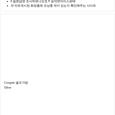
9
질문답변
조사하면나오죠 ꅶ 송악면아이스판매
10
자유게시판
화장품에 모낭충 먹이 있는지 확인해주는 사이트
Crospete 골프가방
Silver