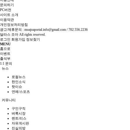
문의하기
PC버전
사이트 소개
이용약관
개인정보처리방침
광고/제휴문의 :
moajoaportal.info@gmail.com / 702.556.2236
달라스 조아
All rights reserved.
로그인
회원가입
정보찾기
MENU
홈으로
이벤트
출석부
1:1 문의
뉴스
로컬뉴스
한인소식
핫이슈
연예/스포츠
커뮤니티
구인구직
벼룩시장
렌트/리스
자유게시판
진실의방