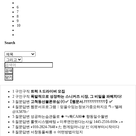
6
7
8
9
10
Search
검색
닫기
1
구인구직
트럭 A 드라이버 모집
2
구인구직
폭발적으로 성장하는 스니커즈 시장, 그 비밀을 파헤치다!
3
질문답변
고척동선불폰유심 ⒡ ✅【웹문서.????????????】✅
4
질문답변
웹문서프로그램 ᛁ 믿을수있는정보가중요하지요 ᘉ ✅텔레
@A5870✅
5
질문답변
성공하는습관들로 ◈ㅋr툑CA80◈ 향동일수월변
6
질문답변
룰렛시스템배팅 ބ 미루면안된다는사실 ޅ ◐010-2516-1445◑
7
질문답변
◐010-2824-7648◑ た 한게임머니상 だ 이제부터시작이다
8
질문답변
서창동풀싸롱 ⊙ 어떤방법이있지