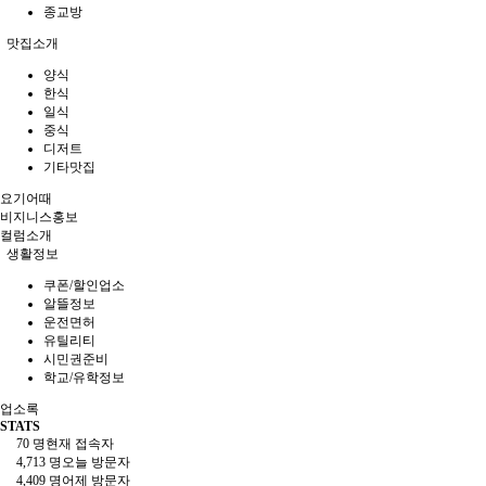
종교방
맛집소개
양식
한식
일식
중식
디저트
기타맛집
요기어때
비지니스홍보
컬럼소개
생활정보
쿠폰/할인업소
알뜰정보
운전면허
유틸리티
시민권준비
학교/유학정보
업소록
STATS
70 명
현재 접속자
4,713 명
오늘 방문자
4,409 명
어제 방문자