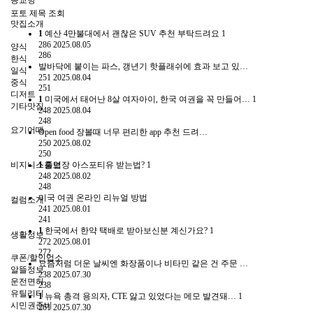
종교방
포토
제목
조회
맛집소개
1
예산 4만불대에서 괜찮은 SUV 추천 부탁드려요
1
286
2025.08.05
양식
286
한식
발바닥에 붙이는 파스, 갱년기 핫플래쉬에 효과 보고 있…
일식
251
2025.08.04
중식
251
디저트
1
미국에서 태어난 8살 여자아이, 한국 여권을 꼭 만들어…
1
기타맛집
248
2025.08.04
248
요기어때
Open food 장볼때 너무 편리한 app 추천 드려…
250
2025.08.02
250
비지니스홍보
1
졸업장 아스포티유 받는법?
1
248
2025.08.02
248
미국 여권 온라인 리뉴얼 방법
컬럼소개
241
2025.08.01
241
1
한국에서 한약 택배로 받아보신분 계신가요?
1
생활정보
272
2025.08.01
272
쿠폰/할인업소
요즘처럼 더운 날씨엔 화장품이나 비타민 같은 건 주문 …
알뜰정보
238
2025.07.30
운전면허
238
유틸리티
1
뉴욕 총격 용의자, CTE 앓고 있었다는 메모 발견돼…
1
시민권준비
261
2025.07.30