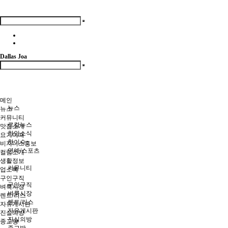
Dallas Joa
메인
뉴스
뉴스
커뮤니티
로컬뉴스
맛집소개
한인소식
요기어때
핫이슈
비지니스홍보
연예/스포츠
컬럼소개
생활정보
커뮤니티
업소록
구인구직
구인구직
벼룩시장
벼룩시장
렌트/리스
렌트/리스
자유게시판
자유게시판
진실의방
진실의방
종교방